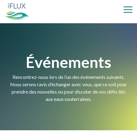
Skip
to
Tog
the
Me
main
content.
Événements
Rencontrez-nous lors de l’un des événements suivants.
Nous serons ravis d’échanger avec vous, que ce soit pour
prendre des nouvelles ou pour discuter de vos défis liés
aux eaux souterraines.