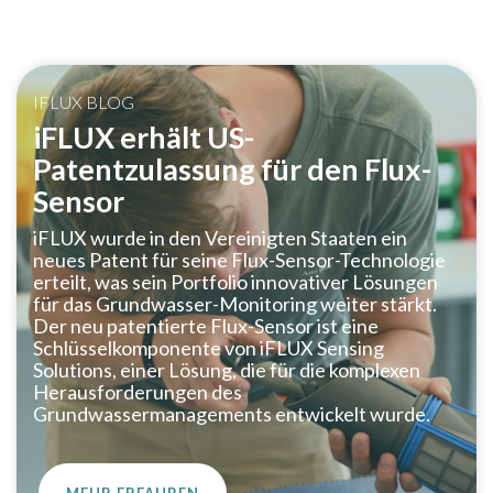
IFLUX BLOG
iFLUX erhält US-
Patentzulassung für den Flux-
Sensor
iFLUX wurde in den Vereinigten Staaten ein
neues Patent für seine Flux-Sensor-Technologie
erteilt, was sein Portfolio innovativer Lösungen
für das Grundwasser-Monitoring weiter stärkt.
Der neu patentierte Flux-Sensor ist eine
Schlüsselkomponente von iFLUX Sensing
Solutions, einer Lösung, die für die komplexen
Herausforderungen des
Grundwassermanagements entwickelt wurde.